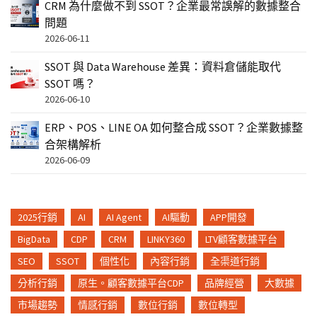
CRM 為什麼做不到 SSOT？企業最常誤解的數據整合
問題
2026-06-11
SSOT 與 Data Warehouse 差異：資料倉儲能取代
SSOT 嗎？
2026-06-10
ERP、POS、LINE OA 如何整合成 SSOT？企業數據整
合架構解析
2026-06-09
2025行銷
AI
AI Agent
AI驅動
APP開發
BigData
CDP
CRM
LINKY360
LTV顧客數據平台
SEO
SSOT
個性化
內容行銷
全渠道行銷
分析行銷
原生。顧客數據平台CDP
品牌經營
大數據
市場趨勢
情感行銷
數位行銷
數位轉型