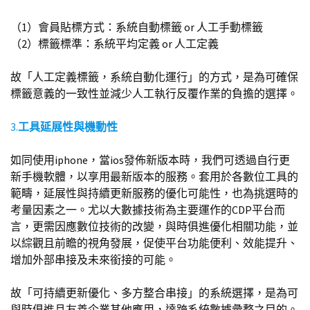
（1）會員貼標方式：系統自動標籤 or 人工手動標籤
（2）標籤標準：系統平均定義 or 人工定義
故「人工定義標籤，系統自動化運行」的方式，是為可確保
標籤意義的一致性並減少人工執行反覆作業的負擔的選擇。
3.
工具延展性與機動性
如同使用iphone，當ios發佈新版本時，我們可透過自行更
新手機軟體，以享用最新版本的服務。套用於各數位工具的
範疇，延展性與持續更新服務的優化可能性，也為挑選時的
考量因素之一。尤以大數據技術為主要運作的CDP平台而
言，更需因應數位技術的改變，與時俱進優化相關功能，並
以綜觀且前瞻的視角發展，促使平台功能便利、效能提升、
增加外部串接及未來銜接的可能。
故「可持續更新優化、多方整合串接」的系統選擇，是為可
與時俱進且友善企業其他應用，達跨系統數據彙整之目的。