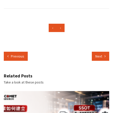
‹
›
Previous
Next
Related Posts
Take a look at these posts