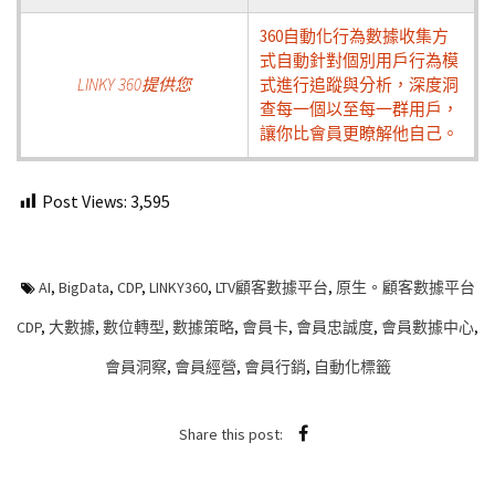
360自動化行為數據收集方
式自動針對個別用戶行為模
LINKY 360提供您
式進行追蹤與分析，深度洞
查每一個以至每一群用戶，
讓你比會員更瞭解他自己。
Post Views:
3,595
AI
,
BigData
,
CDP
,
LINKY360
,
LTV顧客數據平台
,
原生。顧客數據平台
CDP
,
大數據
,
數位轉型
,
數據策略
,
會員卡
,
會員忠誠度
,
會員數據中心
,
會員洞察
,
會員經營
,
會員行銷
,
自動化標籤
Share this post: