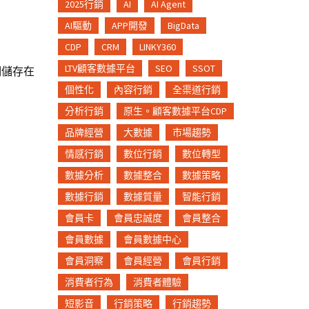
2025行銷
AI
AI Agent
AI驅動
APP開發
BigData
CDP
CRM
LINKY360
LTV顧客數據平台
SEO
SSOT
們儲存在
個性化
內容行銷
全渠道行銷
分析行銷
原生。顧客數據平台CDP
品牌經營
大數據
市場趨勢
情感行銷
數位行銷
數位轉型
數據分析
數據整合
數據策略
數據行銷
數據質量
智能行銷
會員卡
會員忠誠度
會員整合
會員數據
會員數據中心
會員洞察
會員經營
會員行銷
消費者行為
消費者體驗
短影音
行銷策略
行銷趨勢