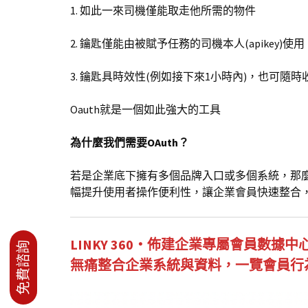
1. 如此一來司機僅能取走他所需的物件
2. 鑰匙僅能由被賦予任務的司機本人(apikey)使用
3. 鑰匙具時效性(例如接下來1小時內)，也可隨時
Oauth就是一個如此強大的工具
為什麼我們需要OAuth？
若是企業底下擁有多個品牌入口或多個系統，那麼
幅提升使用者操作便利性，讓企業會員快速整合
LINKY 360・佈建企業專屬會員數據中
無痛整合企業系統與資料，一覽會員行