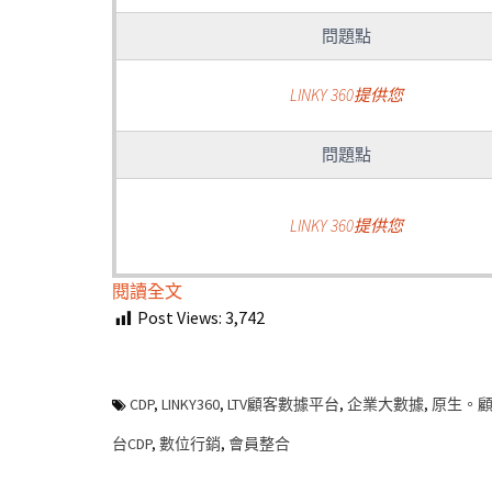
問題點
LINKY 360提供您
問題點
LINKY 360提供您
:
閱讀全文
OAuth：
Post Views:
3,742
不
可
不
CDP
,
LINKY360
,
LTV顧客數據平台
,
企業大數據
,
原生。
知
台CDP
,
數位行銷
,
會員整合
的
多