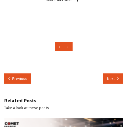
‹
›
Previous
Next
Related Posts
Take a look at these posts