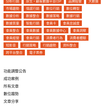
分析行銷
原生。顧客數據平台CDP
品牌經營
大數據
市場趨勢
情感行銷
數位行銷
數位轉型
數據分析
數據整合
數據策略
數據行銷
數據質量
智能行銷
會員卡
會員忠誠度
會員整合
會員數據
會員數據中心
會員洞察
會員經營
會員行銷
消費者行為
消費者體驗
短影音
行銷策略
行銷趨勢
資料整合
跨平台整合
電子票券
功能調整公告
成功案例
所有文章
數位趨勢
文章分享