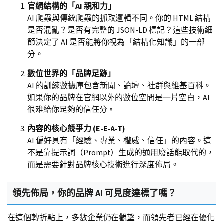
官網結構的「AI 親和力」
AI 爬蟲與傳統爬蟲的抓取邏輯不同。你的 HTML 結構
是否混亂？是否有完整的 JSON-LD 標記？這些技術細
節決定了 AI 是否能將你視為「結構化知識」的一部
分。
數位世界的「品牌足跡」
AI 的訓練數據庫包含新聞、論壇、社群與維基百科。
如果你的品牌在官網以外的數位空間是一片空白，AI
很难給你足夠的信任分。
內容的核心競爭力 (E-E-A-T)
AI 偏好具有「經驗、專業、權威、信任」的內容。這
不是靠提示詞（Prompt）生成的通用廢話能取代的，
而是需要針對品牌核心技術進行深度佈局。
領先佈局，你的品牌 AI 可見度達標了嗎？
在這個轉折點上，多數企業仍在觀望，而領先者已經在優化