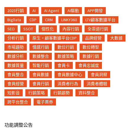
2025行銷
AI
AI Agent
AI驅動
APP開發
BigData
CDP
CRM
LINKY360
LTV顧客數據平台
SEO
SSOT
個性化
內容行銷
全渠道行銷
分析行銷
原生。顧客數據平台CDP
品牌經營
大數據
市場趨勢
情感行銷
數位行銷
數位轉型
數據分析
數據整合
數據策略
數據行銷
數據質量
智能行銷
會員卡
會員忠誠度
會員整合
會員數據
會員數據中心
會員洞察
會員經營
會員行銷
消費者行為
消費者體驗
短影音
行銷策略
行銷趨勢
資料整合
跨平台整合
電子票券
功能調整公告