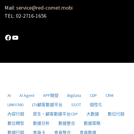
Mail:
service@red-comet.mobi
TEL: 02-2716-1656
Facebook
YouTube
AI
AI Agent
APP開發
BigData
CDP
CRM
LINKY360
LTV顧客數據平台
SSOT
個性化
內容行銷
原生。顧客數據平台CDP
大數據
數位行銷
數位轉型
數據分析
數據整合
數據策略
數據行銷
會員卡
會員整合
會員數據