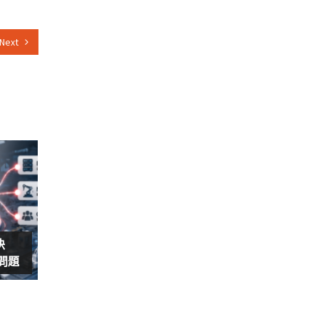
Next
決
島問題