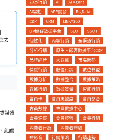
2025行銷
AI
AI Agent
AI驅動
APP開發
BigData
CDP
CRM
LINKY360
LTV顧客數據平台
SEO
SSOT
測
您去
個性化
內容行銷
全渠道行銷
分析行銷
原生。顧客數據平台CDP
品牌經營
大數據
市場趨勢
情感行銷
數位行銷
數位轉型
數據分析
數據整合
數據策略
數據行銷
數據質量
智能行銷
會員卡
會員忠誠度
會員整合
會員數據
會員數據中心
權威媒體
會員洞察
會員經營
會員行銷
消費者行為
消費者體驗
，能讓
短影音
行銷策略
行銷趨勢