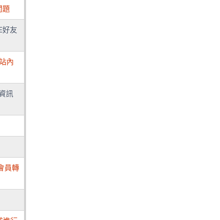
問題
E好友
，站內
資訊
會員轉