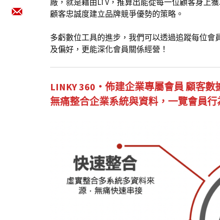
廠，就是藉由LTV，推算出能從每一位顧客身上
顧客忠誠度建立品牌競爭優勢的策略。
多虧數位工具的進步，我們可以透過追蹤每位會
及偏好，更能深化會員關係經營！
LINKY 360・佈建企業專屬會員 顧客
無痛整合企業系統與資料，一覽會員行