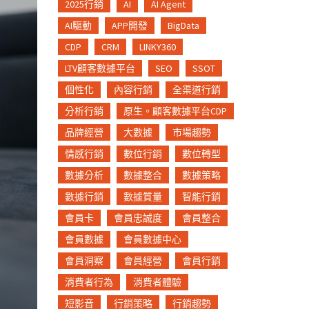
2025行銷
AI
AI Agent
AI驅動
APP開發
BigData
CDP
CRM
LINKY360
LTV顧客數據平台
SEO
SSOT
個性化
內容行銷
全渠道行銷
分析行銷
原生。顧客數據平台CDP
品牌經營
大數據
市場趨勢
情感行銷
數位行銷
數位轉型
數據分析
數據整合
數據策略
數據行銷
數據質量
智能行銷
會員卡
會員忠誠度
會員整合
會員數據
會員數據中心
會員洞察
會員經營
會員行銷
消費者行為
消費者體驗
短影音
行銷策略
行銷趨勢