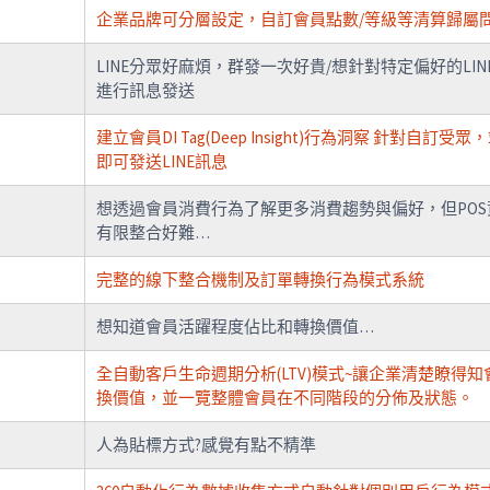
企業品牌可分層設定，自訂會員點數/等級等清算歸屬
LINE分眾好麻煩，群發一次好貴/想針對特定偏好的LIN
進行訊息發送
建立會員DI Tag(Deep Insight)行為洞察 針對自訂受眾
即可發送LINE訊息
想透過會員消費行為了解更多消費趨勢與偏好，但POS
有限整合好難…
完整的線下整合機制及訂單轉換行為模式系統
想知道會員活躍程度佔比和轉換價值…
全自動客戶生命週期分析(LTV)模式~讓企業清楚瞭得知
換價值，並一覽整體會員在不同階段的分佈及狀態。
人為貼標方式?感覺有點不精準