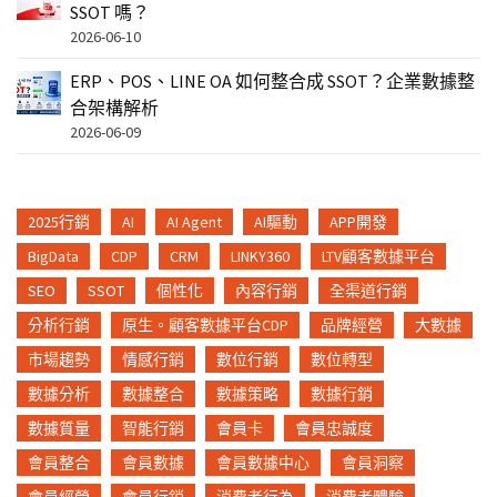
SSOT 嗎？
2026-06-10
ERP、POS、LINE OA 如何整合成 SSOT？企業數據整
合架構解析
2026-06-09
2025行銷
AI
AI Agent
AI驅動
APP開發
BigData
CDP
CRM
LINKY360
LTV顧客數據平台
SEO
SSOT
個性化
內容行銷
全渠道行銷
分析行銷
原生。顧客數據平台CDP
品牌經營
大數據
市場趨勢
情感行銷
數位行銷
數位轉型
數據分析
數據整合
數據策略
數據行銷
數據質量
智能行銷
會員卡
會員忠誠度
會員整合
會員數據
會員數據中心
會員洞察
會員經營
會員行銷
消費者行為
消費者體驗