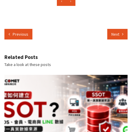
‹
›
Previous
Next
Related Posts
Take a look at these posts