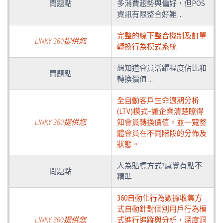
問題點
多消費趨勢與偏好，但POS
資訊有限整合好難…
完整的線下整合機制及訂單
LINKY 360提供您
轉換行為模式系統
想知道會員活躍程度佔比和
問題點
轉換價值…
全自動客戶生命週期分析
(LTV)模式~讓企業清楚瞭得
LINKY 360提供您
知會員轉換價值，並一覽整
體會員在不同階段的分佈及
狀態。
人為貼標方式?感覺有點不
問題點
精準
360自動化行為數據收集方
式自動針對個別用戶行為模
LINKY 360提供您
式進行追蹤與分析，深度洞